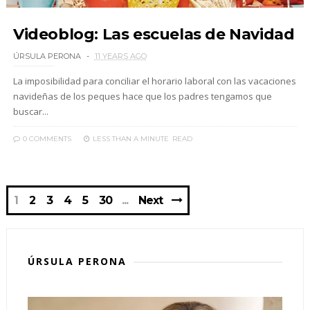
Videoblog: Las escuelas de Navidad
ÚRSULA PERONA
11 YEARS AGO
La imposibilidad para conciliar el horario laboral con las vacaciones
navideñas de los peques hace que los padres tengamos que
buscar...
0 COMMENTS
LESS THAN A MINUTE
READ
1
2
3
4
5
30
Next
ÚRSULA PERONA