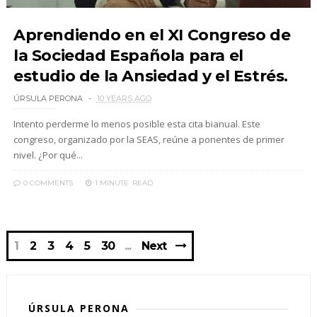
Aprendiendo en el XI Congreso de
la Sociedad Española para el
estudio de la Ansiedad y el Estrés.
ÚRSULA PERONA
10 YEARS AGO
Intento perderme lo menos posible esta cita bianual. Este
congreso, organizado por la SEAS, reúne a ponentes de primer
nivel. ¿Por qué...
0 COMMENTS
1 MINUTE
READ
1
2
3
4
5
30
Next
ÚRSULA PERONA