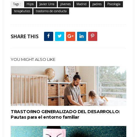
Tags :
Hijos
Javier Urra
jóvenes
Madrid
padres
Psicología
terapéutico
trastorno de conducta
SHARE THIS
YOU MIGHT ALSO LIKE
TRASTORNO GENERALIZADO DEL DESARROLLO:
Pautas para el entorno familiar