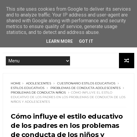
This site uses cookies from Google to deliver its services
and to analyze traffic. Your IP address and user-agent are
shared with Google along with performance and security
metrics to ensure quality of service, generate usage
statistics, and to detect and address abuse.
LEARN MORE
GOT IT
HOME
ADOLESCENTES
CUESTIONARIO ESTILOS EDUCATIVOS
ESTILOS EDUCATIVOS
PROBLEMAS DE CONDUCTA ADOLESCENTES
PROBLEMAS DE CONDUCTA NIÑOS
CÓMO INFLUYE EL ESTILO
EDUCATIVO DE LOS PADRES EN LOS PROBLEMAS DE CONDUCTA DE LOS
NIÑOS Y ADOLESCENTES
Cómo influye el estilo educativo
de los padres en los problemas
de conducta de los niños y