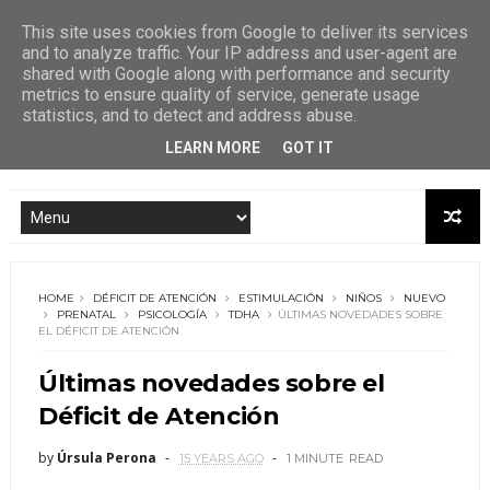
This site uses cookies from Google to deliver its services
and to analyze traffic. Your IP address and user-agent are
shared with Google along with performance and security
metrics to ensure quality of service, generate usage
statistics, and to detect and address abuse.
LEARN MORE
GOT IT
HOME
DÉFICIT DE ATENCIÓN
ESTIMULACIÓN
NIÑOS
NUEVO
PRENATAL
PSICOLOGÍA
TDHA
ÚLTIMAS NOVEDADES SOBRE
EL DÉFICIT DE ATENCIÓN
Últimas novedades sobre el
Déficit de Atención
by
Úrsula Perona
15 YEARS AGO
1 MINUTE
READ